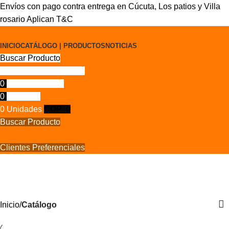
Envíos con pago contra entrega en Cúcuta, Los patios y Villa
rosario Aplican T&C
INICIO
CATÁLOGO | PRODUCTOS
NOTICIAS
Buscar Producto
Clientes Preferenciales
0
Lista de deseos
0
Compare
0
Unidades
COP
0
Buscar Producto
Clientes Preferenciales
Catálogo
Categorías
Inicio
Catálogo